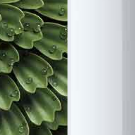
is cruelty-free. The
Smart Livin