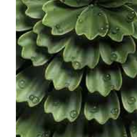
The future is scientific. The future 
future is vegan.